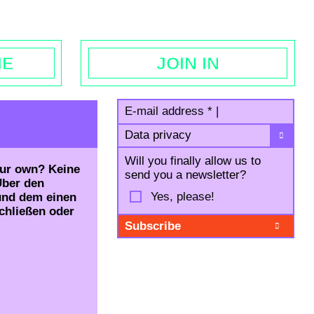
egal notice
ME
JOIN IN
E-mail address
*
|
Data privacy
Will you finally allow us to
our own? Keine
send you a newsletter?
Über den
Yes, please!
 und dem einen
chließen oder