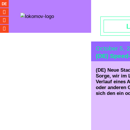
Opening hou
DE
October 5, 
(DE) Speed-
(DE) Neue Stad
Sorge, wir im
Verlauf eines 
oder anderen G
sich den ein o