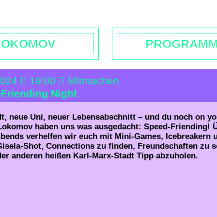
rs | Contact
Booking
Enquiries | Rentals
Donations
L
LOKOMOV
PROGRAM
2024
19:00
Mitmachen
Friending Night
t, neue Uni, neuer Lebensabschnitt – und du noch on y
 Lokomov haben uns was ausgedacht: Speed-Friending! 
Abends verhelfen wir euch mit Mini-Games, Icebreakern
isela-Shot, Connections zu finden, Freundschaften zu s
der anderen heißen Karl-Marx-Stadt Tipp abzuholen.