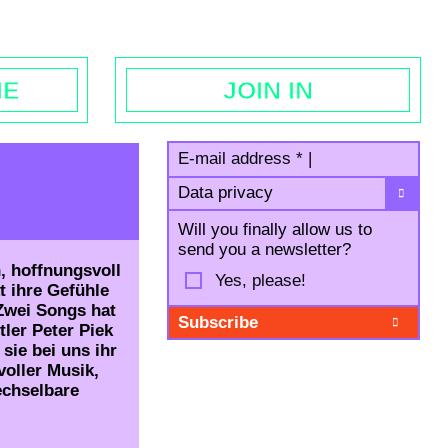
egal notice
ME
JOIN IN
E-mail address
*
|
Data privacy
Will you finally allow us to
send you a newsletter?
, hoffnungsvoll
Yes, please!
t ihre Gefühle
 Zwei Songs hat
tler Peter Piek
sie bei uns ihr
voller Musik,
echselbare