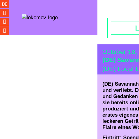
Opening hou
DE
October 18
(DE) Savan
(DE) Local 
(DE) Savannah 
und verliebt. 
und Gedanken i
sie bereits on
produziert und 
erstes eigenes
leckeren Getr
Flaire eines 
Eintritt: Spen