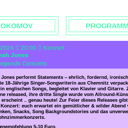
rs | Contact
Booking
Enquiries | Rentals
Donations
L
LOKOMOV
PROGRAM
, 2024
20:00
Konzert
nah Jones
Legends Concerts
Jones performt Statements – ehrlich, fordernd, ironisch
Die 18-Jährige Singer-Songwriterin aus Chemnitz verpack
n englischen Songs, begleitet von Klavier und Gitarre.
line released, ihre dritte Single wurde vom Allround-Küns
erscheint .. genau heute! Zur Feier dieses Releases gibt 
 Konzert: euch erwartet ein gemütlicher & wilder Abend 
änken, Snacks, Song Backgroundstories und das unverw
Wohnzimmerkonzerts.
denempfehlung 5-10 Euro.